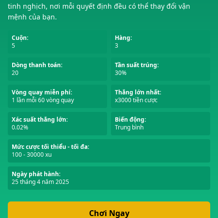
tinh nghịch, nơi mỗi quyết định đều có thể thay đổi vận
mệnh của bạn.
Cuộn:
Hàng:
5
3
Dòng thanh toán:
Tần suất trúng:
20
30%
Vòng quay miễn phí:
Thắng lớn nhất:
1 lần mỗi 60 vòng quay
x3000 tiền cược
Xác suất thắng lớn:
Biến động:
0.02%
Trung bình
Mức cược tối thiểu - tối đa:
100 - 30000 xu
Ngày phát hành:
25 tháng 4 năm 2025
Chơi Ngay