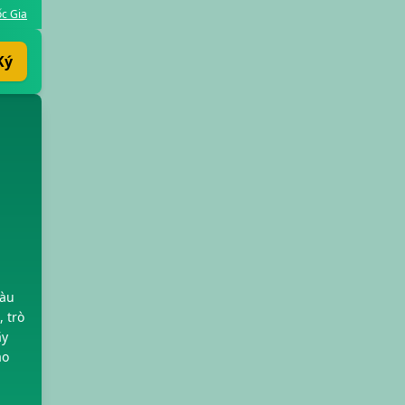
c Gia
Ký
màu
, trò
ãy
ao